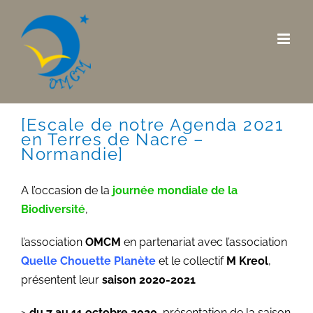
Skip
to
content
[Escale de notre Agenda 2021
en Terres de Nacre –
Normandie]
A l’occasion de la
journée mondiale de la
Biodiversité
,
l’association
OMCM
en partenariat avec l’association
Quelle Chouette Planète
et le collectif
M Kreol
,
présentent leur
saison 2020-2021
>
du 7 au 11 octobre 2020
, présentation de la saison