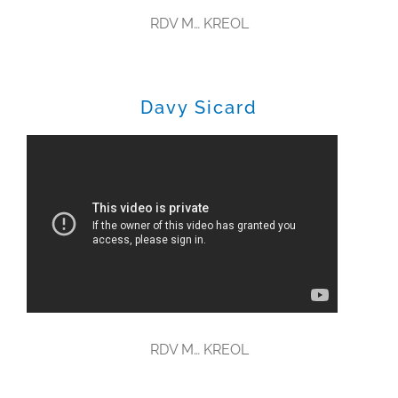
RDV M… KREOL
Davy Sicard
RDV M… KREOL