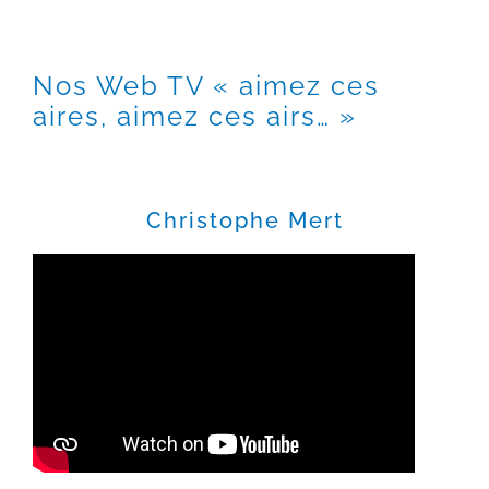
Nos Web TV « aimez ces
aires, aimez ces airs… »
Christophe Mert