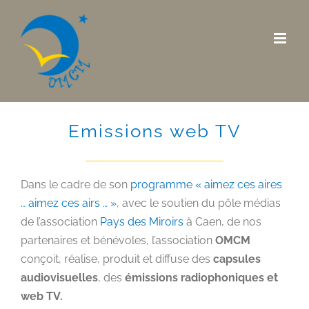
Skip
to
content
Emissions web TV
Dans le cadre de son
programme « aimez ces aires
… aimez ces airs … »
, avec le soutien du pôle médias
de l’association
Pays des Miroirs
à Caen, de nos
partenaires et bénévoles, l’association
OMCM
conçoit, réalise, produit et diffuse des
capsules
audiovisuelles
, des
émissions radiophoniques et
web TV.