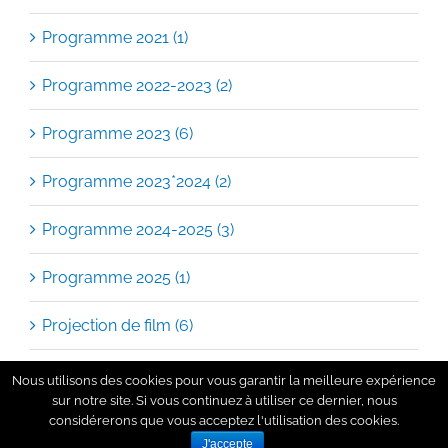
Programme 2022-2023 (2)
Programme 2023 (6)
Programme 2023*2024 (2)
Programme 2024-2025 (3)
Programme 2025 (1)
Projection de film (6)
rencontres littéraires (3)
Slam & Poésiie (4)
Nous utilisons des cookies pour vous garantir la meilleure expérience
sur notre site. Si vous continuez à utiliser ce dernier, nous
considérerons que vous acceptez l'utilisation des cookies.
Spectacle (8)
J'accepte