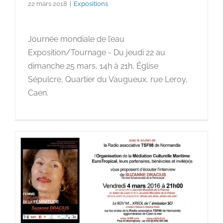
22 mars 2018
|
Expositions
Journée mondiale de l’eau
Exposition/Tournage - Du jeudi 22 au
dimanche 25 mars, 14h à 21h, Église
Sépulcre, Quartier du Vaugueux, rue Leroy,
Caen.
Suzanne Dracius, marraine
du programme « aimez ces
aires, aimez ces airs »