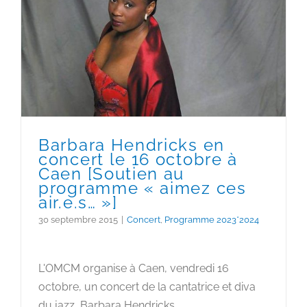
Barbara Hendricks en
concert le 16 octobre à Caen
[Soutien au programme
« aimez ces air.e.s… »]
Barbara Hendricks en
concert le 16 octobre à
Caen [Soutien au
programme « aimez ces
air.e.s… »]
30 septembre 2015
|
Concert
,
Programme 2023*2024
L'OMCM organise à Caen, vendredi 16
octobre, un concert de la cantatrice et diva
du jazz, Barbara Hendricks.