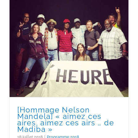
[Hommage Nelson Mandela]
« aimez ces aires, aimez ces
airs … de Madiba »
[Hommage Nelson
Mandela] « aimez ces
aires, aimez ces airs … de
Madiba »
18 juillet 2018
|
Programme 2018