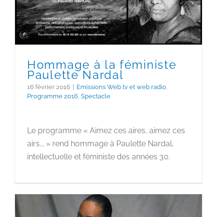
Paulette Nardal
Hommage à la féministe
Paulette Nardal
16 février 2016
|
Emissions Web tv et web radio
,
Programme 2016
,
Spectacle
Le programme « Aimez ces aires, aimez ces
airs... » rend hommage à Paulette Nardal,
intellectuelle et féministe des années 30.