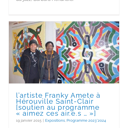
l’artiste Franky Amete à
Hérouville Saint-Clair
[soutien au programme
« aimez ces air.e.s … »]
l’artiste Franky Amete à
Hérouville Saint-Clair
[soutien au programme
« aimez ces air.e.s … »]
19 janvier 2015
|
Expositions
,
Programme 2023*2024