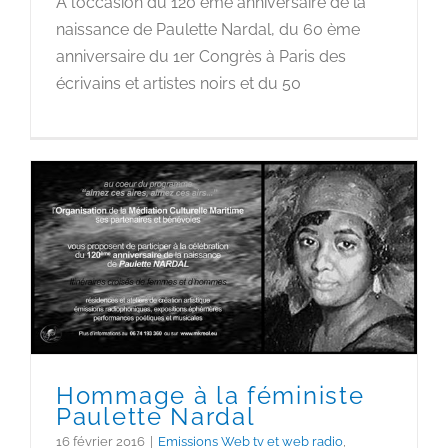
À l’occasion du 120 ème anniversaire de la
naissance de Paulette Nardal, du 60 ème
anniversaire du 1er Congrès à Paris des
écrivains et artistes noirs et du 50
Hommage à la féministe
Paulette Nardal
Hommage à la féministe
Paulette Nardal
16 février 2016
|
Emissions Web tv et web radio
,