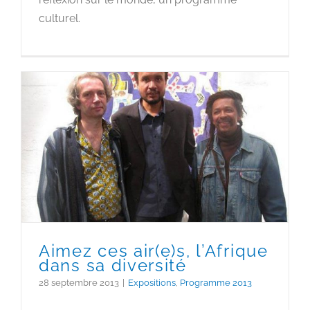
culturel.
Aimez ces air(e)s, l’Afrique
dans sa diversité
Aimez ces air(e)s, l’Afrique
dans sa diversité
28 septembre 2013
|
Expositions
,
Programme 2013