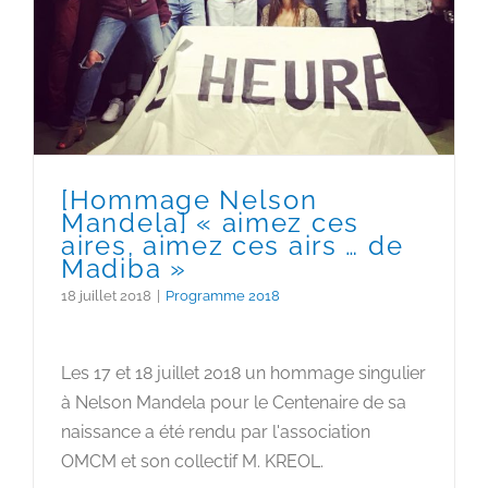
[Hommage Nelson
Mandela] « aimez ces
aires, aimez ces airs … de
Madiba »
18 juillet 2018
|
Programme 2018
Les 17 et 18 juillet 2018 un hommage singulier
à Nelson Mandela pour le Centenaire de sa
naissance a été rendu par l'association
OMCM et son collectif M. KREOL.