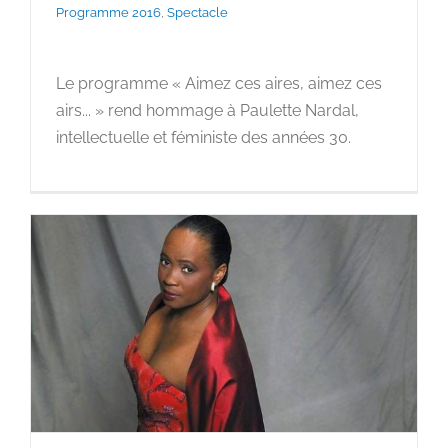
Programme 2016
,
Spectacle
Le programme « Aimez ces aires, aimez ces
airs... » rend hommage à Paulette Nardal,
intellectuelle et féministe des années 30.
Barbara Hendricks en
concert le 16 octobre à Caen
[Soutien au programme
« aimez ces air.e.s… »]